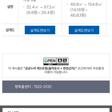
ㅡ자형 9종
46.8㎡ ~ 154.8㎡
설명
32.4㎡ ~ 97.2㎡
(14.16평~
(9.8평~ 29.4평)
46.83평)
설계도
설계도면보기
설계도면보기
이 게시물은
"공공누리 제3유형(출처표시 + 변경금지)"
조건에 따라 자유롭게
이용이 가능합니다.
행복콜센터 :
1522-0120