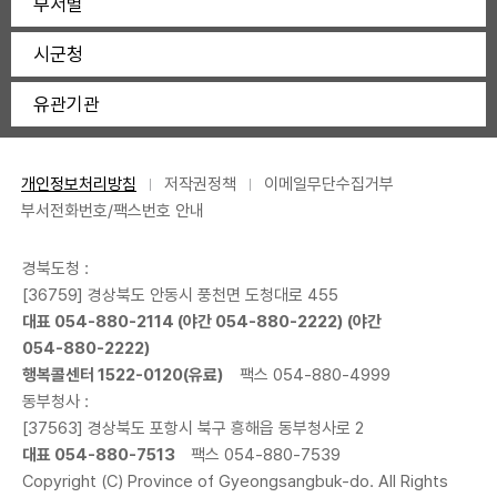
부서별
시군청
유관기관
개인정보처리방침
저작권정책
이메일무단수집거부
부서전화번호/팩스번호 안내
경북도청 :
[36759] 경상북도 안동시 풍천면 도청대로 455
대표
054-880-2114
(야간
054-880-2222
) (야간
054-880-2222
)
행복콜센터
1522-0120
(유료)
팩스 054-880-4999
동부청사 :
[37563] 경상북도 포항시 북구 흥해읍 동부청사로 2
대표
054-880-7513
팩스 054-880-7539
Copyright (C) Province of Gyeongsangbuk-do. All Rights