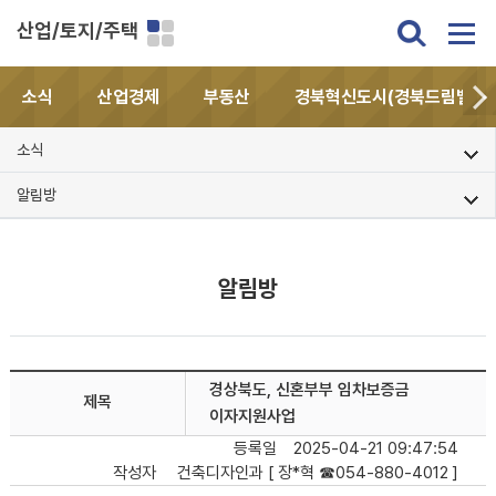
산업/토지/주택
소식
산업경제
부동산
경북혁신도시(경북드림밸리)
소식
알림방
알림방
경상북도, 신혼부부 임차보증금
제목
이자지원사업
등록일
2025-04-21 09:47:54
작성자
건축디자인과 [ 장*혁 ☎054-880-4012 ]