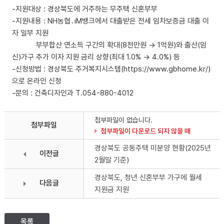
-지원대상 : 경상북도에 거주하는 무주택 신혼부부
-지원내용 : NH농협․iM뱅크에서 대출받은 전세 임차보증금 대출 이
자 일부 지원
부부합산 연소득 구간의 확대(8천만원 → 1억원)와 출산(임
신)가구 추가 이자 지원 금리 상향(최대 1.0% → 4.0%) 등
-신청방법 : 경상북도 주거복지시스템(https://www.gbhome.kr/)
으로 온라인 신청
-문의 : 건축디자인과 T.054-880-4012
첨부파일이 없습니다.
첨부파일
첨부파일이 다운로드 되지 않을 때
경상북도 공동주택 미분양 현황(2025년
이전글
2월말 기준)
경상북도, 청년 신혼부부 가구에 월세
다음글
지원금 지원
목록