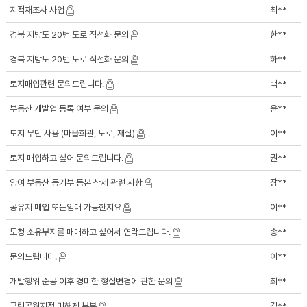
지적재조사 사업
최**
경북 지방도 20번 도로 직선화 문의
한**
경북 지방도 20번 도로 직선화 문의
하**
토지매입관련 문의드립니다.
백**
부동산 개발업 등록 여부 문의
윤**
토지 무단 사용 (마을회관, 도로, 재실)
이**
토지 매입하고 싶어 문의드립니다.
권**
양여 부동산 등기부 등본 삭제 관련 사항
장**
공유지 매입 또는임대 가능한지요
이**
도청 소유부지를 매매하고 싶어서 연락드립니다.
송**
문의드립니다.
이**
개발행위 준공 이후 경미한 형질변경에 관한 문의
최**
근린공원지정 미해제 부분
김**