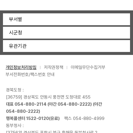
부서별
시군청
유관기관
개인정보처리방침
저작권정책
이메일무단수집거부
부서전화번호/팩스번호 안내
경북도청 :
[36759] 경상북도 안동시 풍천면 도청대로 455
대표
054-880-2114
(야간
054-880-2222
) (야간
054-880-2222
)
행복콜센터
1522-0120
(유료)
팩스 054-880-4999
동부청사 :
[37563] 경상북도 포항시 북구 흥해읍 동부청사로 2