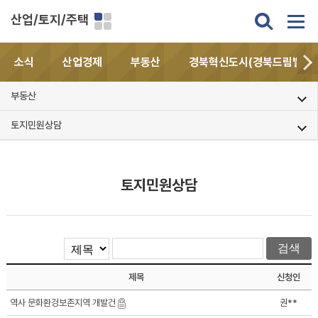
산업/토지/주택
소식
산업경제
부동산
경북혁신도시(경북드림밸리)
부동산
토지민원상담
토지민원상담
제목
신청인
역사 문화환겅보존지역 개발건
권**