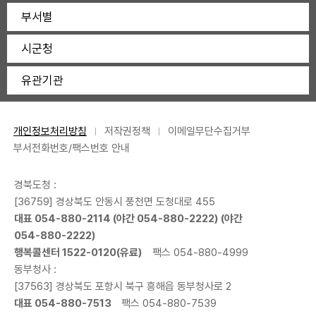
부서별
시군청
유관기관
개인정보처리방침
저작권정책
이메일무단수집거부
부서전화번호/팩스번호 안내
경북도청 :
[36759] 경상북도 안동시 풍천면 도청대로 455
대표
054-880-2114
(야간
054-880-2222
) (야간
054-880-2222
)
행복콜센터
1522-0120
(유료)
팩스 054-880-4999
동부청사 :
[37563] 경상북도 포항시 북구 흥해읍 동부청사로 2
대표
054-880-7513
팩스 054-880-7539