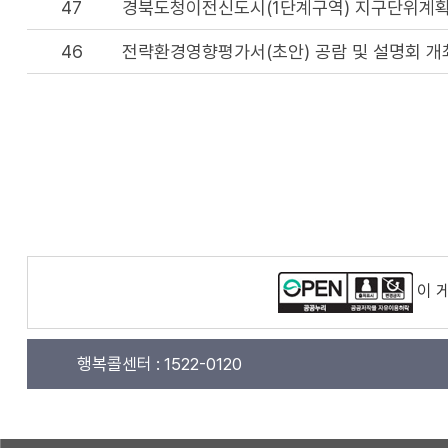
47
경북도청이전신도시(1단계구역) 지구단위계획 시행
46
전략환경영향평가서(초안) 공람 및 설명회 개
이 
행복콜센터 :
1522-0120