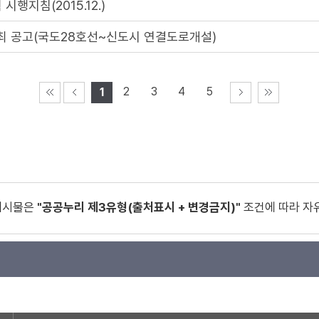
지침(2015.12.)
최 공고(국도28호선~신도시 연결도로개설)
2
3
4
5
1
게시물은
"공공누리 제3유형(출처표시 + 변경금지)"
조건에 따라 자