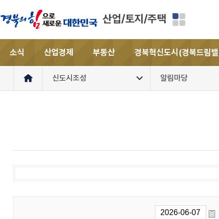
산업/토지/주택
소식
산업경제
부동산
경북혁신도시(경북드림밸
신도시조성
알림마당