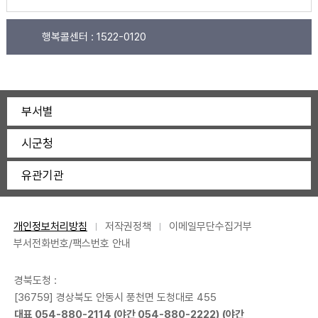
행복콜센터 :
1522-0120
부서별
시군청
유관기관
개인정보처리방침
저작권정책
이메일무단수집거부
부서전화번호/팩스번호 안내
경북도청 :
[36759] 경상북도 안동시 풍천면 도청대로 455
대표
054-880-2114
(야간
054-880-2222
) (야간