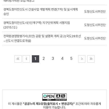
예비평가위원 모집 재공고
경북도청이전신도시 건설사업 개발계획 변경(7차) 및 실시계획
도청신도시추진단
승인
경북도청이전신도시(1단계구역) 지구단위계획 시행지침
도청신도시추진단
(2015.12.)
전략환경영향평가서(초안) 공람 및 설명회 개최 공고(국도28호선
도청신도시추진단
~신도시 연결도로개설)
2
3
4
5
1
이 게시물은
"공공누리 제3유형(출처표시 + 변경금지)"
조건에 따라 자유롭게
이용이 가능합니다.