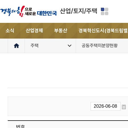
산업/토지/주택
소식
산업경제
부동산
경북혁신도시(경북드림밸
주택
공동주택미분양현황
번호