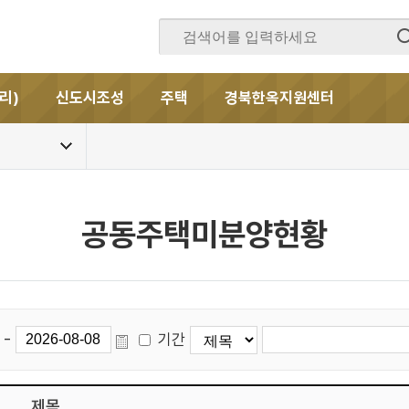
리)
신도시조성
주택
경북한옥지원센터
공동주택미분양현황
-
기간
제목