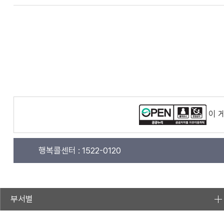
이 
행복콜센터 :
1522-0120
부서별