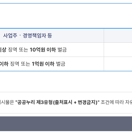
사업주ㆍ경영책임자 등
이상
징역 또는
10억원 이하
벌금
 이하
징역 또는
1억원 이하
벌금
게시물은
"공공누리 제3유형(출처표시 + 변경금지)"
조건에 따라 자