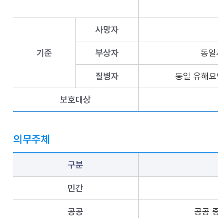
사망자
기준
부상자
동일
질병자
동일 유해요
보호대상
의무주체
구분
민간
공공
공공 