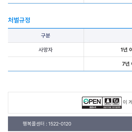
처벌규정
구분
사망자
1년 
7년
이 
행복콜센터 :
1522-0120