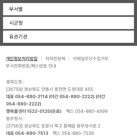
부서별
시군청
유관기관
개인정보처리방침
저작권정책
이메일무단수집거부
부서전화번호/팩스번호 안내
경북도청 :
[36759] 경상북도 안동시 풍천면 도청대로 455
대표
054-880-2114
(야간
054-880-2222
) (야간
054-880-2222
)
행복콜센터
1522-0120
(유료)
팩스 054-880-4999
동부청사 :
[37563] 경상북도 포항시 북구 흥해읍 동부청사로 2
대표
054-880-7513
팩스 054-880-7539