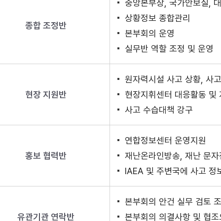
중앙본부장, 국가안보실, 
상황정보 종합관리
종합 조정반
본부회의 운영
실무반 역할 조정 및 운영
원자력시설 사고 상황, 사
현장 지원반
현장지휘센터 대응활동 및 
사고 수습대책 강구
연합정보센터 운영지원
홍보 협력반
재난온라인방송, 재난 문자
IAEA 및 주변국에 사고 정
본부회의 안건 실무 검토 
유관기관 연락반
본부회의 의결사항 및 협조