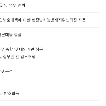
유 및 업무 연락
주민보호대책에 대한 현장방사능방재지휘센터장 자문
언론대응 총괄
무 종합 및 대외기관 창구
 실무반 간 업무조정
 및 분석
급 방호활동