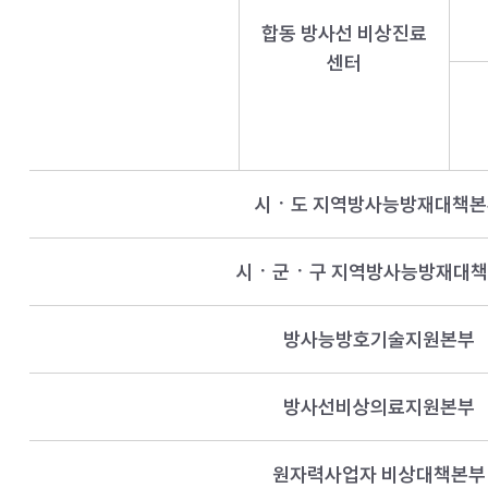
합동 방사선 비상진료
센터
시ㆍ도 지역방사능방재대책
시ㆍ군ㆍ구 지역방사능방재대
방사능방호기술지원본부
방사선비상의료지원본부
원자력사업자 비상대책본부