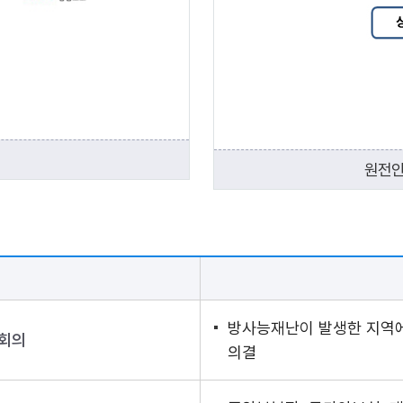
원전안
방사능재난이 발생한 지역에
회의
의결