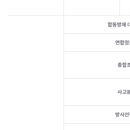
합동방재 
연합정
종합
사고
방사선