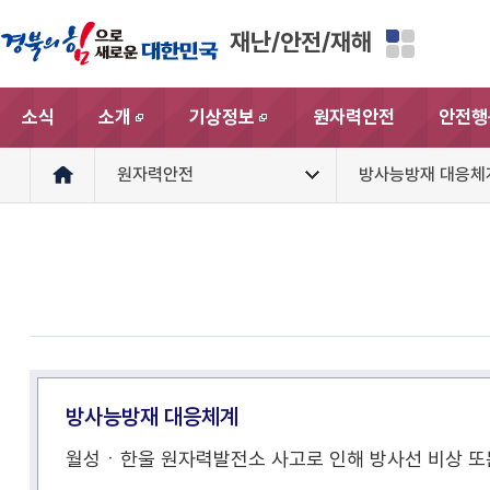
재난/안전/재해
소식
소개
기상정보
원자력안전
안전행
새창
새창
원자력안전
방사능방재 대응체
방사능방재 대응체계
월성ㆍ한울 원자력발전소 사고로 인해 방사선 비상 또