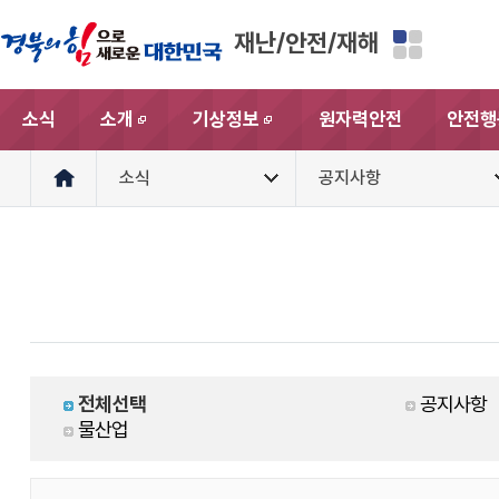
재난/안전/재해
소식
소개
기상정보
원자력안전
안전행
새창
새창
소식
공지사항
전체선택
공지사항
물산업