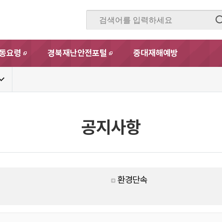
동요령
경북재난안전포털
중대재해예방
새창
새창
공지사항
환경단속