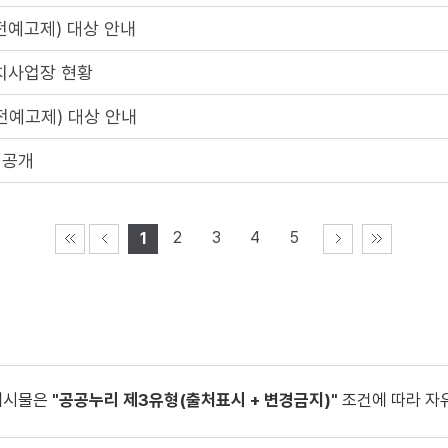
전예고제) 대상 안내
치사업장 현황
전예고제) 대상 안내
 공개
2
3
4
5
1
게시물은
"공공누리 제3유형(출처표시 + 변경금지)"
조건에 따라 자