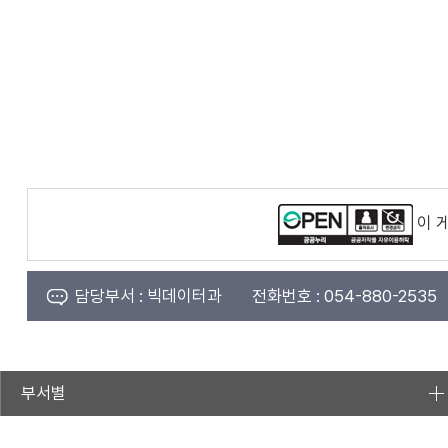
이 
담당부서 :
빅데이터과
전화번호 :
054-880-2535
부서별