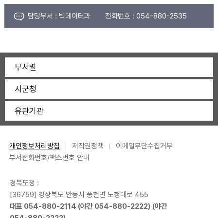
담당부서 :
빅데이터과
전화번호 :
054-880-2535
부서별
시군청
유관기관
개인정보처리방침
저작권정책
이메일무단수집거부
부서전화번호/팩스번호 안내
경북도청 :
[36759] 경상북도 안동시 풍천면 도청대로 455
대표
054-880-2114
(야간
054-880-2222
) (야간