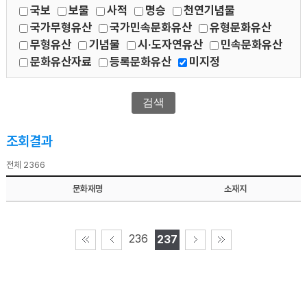
국보
보물
사적
명승
천연기념물
국가무형유산
국가민속문화유산
유형문화유산
무형유산
기념물
시·도자연유산
민속문화유산
문화유산자료
등록문화유산
미지정
조회결과
전체 2366
문화재명
소재지
236
237