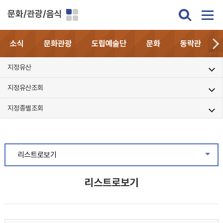
문화/관광/음식
소식
문화관광
도립예술단
문화
동락관
지정유산
지정유산조회
지정종별조회
리스트로보기
같은
리스트로보기