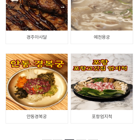
경주아사달
예천용궁
안동경복궁
포항엄지척