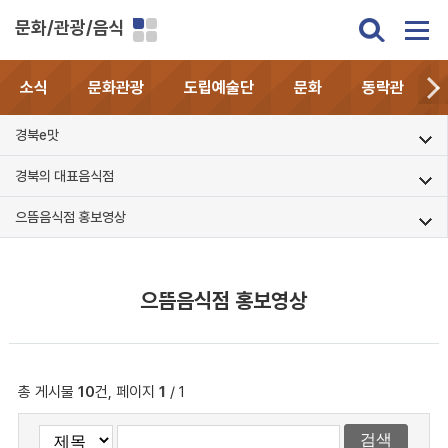
문화/관광/음식
소식
문화관광
도립예술단
문화
동락관
경북e맛
경북의 대표음식점
으뜸음식점 홍보영상
으뜸음식점 홍보영상
총 게시물
10
건, 페이지
1
/ 1