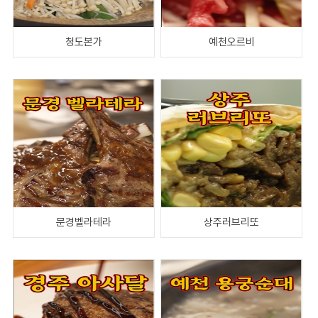
청도본가
예천오르비
문경벨라테라
상주러브리또