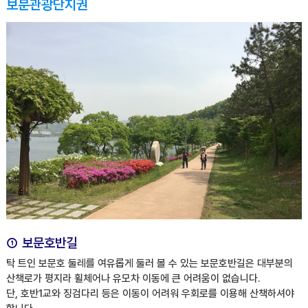
보문관광단지권
① 보문호반길
탁 트인 보문호 둘레를 여유롭게 둘러 볼 수 있는 보문호반길은 대부분의
산책로가 평지라 휠체어나 유모차 이동에 큰 어려움이 없습니다.
단, 호반1교와 징검다리 등은 이동이 어려워 우회로를 이용해 산책하셔야