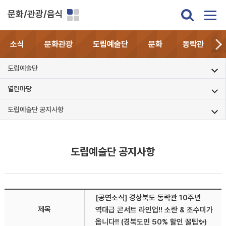
문화/관광/음식
소식
문화관광
도립예술단
문화
동락관
도립예술단
열린마당
도립예술단 공지사항
도립예술단 공지사항
[공연소식] 경상북도 동락관 10주년
제목
역대급 콘서트 라인업!! 소란 & 조수미가
옵니다!! (경북도민 50% 할인 꿀팁✨)