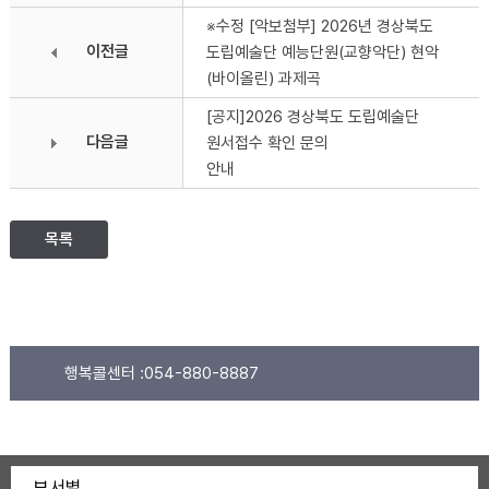
※수정 [악보첨부] 2026년 경상북도
이전글
도립예술단 예능단원(교향악단) 현악
(바이올린) 과제곡
[공지]2026 경상북도 도립예술단
다음글
원서접수 확인 문의
안내
목록
행복콜센터 :
054-880-8887
부서별