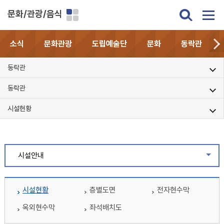
문화/관광/음식
소식
문화관광
도립예술단
문화
동락관
동락관
동락관
시설현황
시설안내
같은
시설현황
층별도면
전자현수막
옥외현수막
좌석배치도