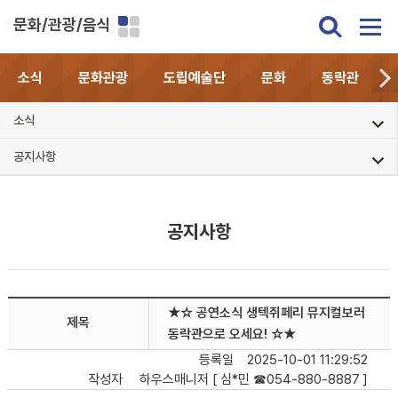
문화/관광/음식
소식
문화관광
도립예술단
문화
동락관
소식
공지사항
공지사항
★☆ 공연소식 생텍쥐페리 뮤지컬보러
제목
동락관으로 오세요! ☆★
등록일
2025-10-01 11:29:52
작성자
하우스매니저 [ 심*민 ☎054-880-8887 ]