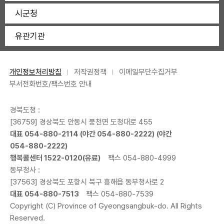
시군청
유관기관
개인정보처리방침
저작권정책
이메일무단수집거부
부서전화번호/팩스번호 안내
경북도청 :
[36759] 경상북도 안동시 풍천면 도청대로 455
대표
054-880-2114
(야간
054-880-2222
) (야간
054-880-2222
)
행복콜센터
1522-0120
(유료)
팩스 054-880-4999
동부청사 :
[37563] 경상북도 포항시 북구 흥해읍 동부청사로 2
대표
054-880-7513
팩스 054-880-7539
Copyright (C) Province of Gyeongsangbuk-do. All Rights
Reserved.