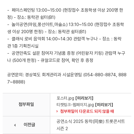
- 페이스페인팅 13:00~15:00 (현장접수 초등학생 이상 200명 한
정) - 장소: 동락관 쉼터(B1)
- 놀이공연(마임,풍선아트,마술쇼) 13:10~15:00 (현장접수 초등학
생 이상 200명 한정) - 장소: 동락관 쉼터(B1)
- 클래식 로비 음악회 14:00~14:30 관람객 누구나 - 장소 : 동락
관 1층 기획전시실
- 공연만족도 설문 참여자 기념품 증정 (어린왕자 키링) 관람객 누구
나 (500개 한정) - 큐알코드로 참여, 확인 후 증정
공연문의: 경상북도 회계관리과 시설운영팀 (054-880-8874, 888
7~8888)
포스터.jpg
[미리보기]
첨부파일
티켓링크-웹페이지.jpg
[미리보기]
첨부파일이 다운로드 되지 않을 때
공연소식 2025 동락(同樂) 트롯콘서트
이전글
시즌 2