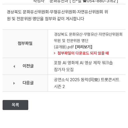
작성자
문화유산과 [ 신*철 ☎054-880-3162 ]
경상북도 문화유산위원회·무형유산위원회·자연유산위원회 위
원 및 전문위원 명단을 첨부와 같이 게시합니다
경상북도 문화유산·무형유산·자연유산위원회
위원 및 전문위원 명단
첨부파일
(공개용).pdf
[미리보기]
첨부파일이 다운로드 되지 않을 때
포항 AI 영화제 AI 영상 제작 워크숍
이전글
참가자 모집
공연소식 2025 동락(同樂) 트롯콘서트
다음글
시즌 2
목록