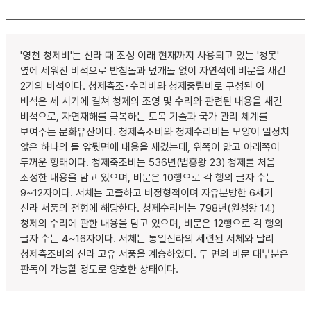
'영천 청제비'는 신라 때 조성 이래 현재까지 사용되고 있는 '청못'
옆에 세워진 비석으로 받침돌과 덮개돌 없이 자연석에 비문을 새긴
2기의 비석이다. 청제축조･수리비와 청제중립비로 구성된 이
비석은 세 시기에 걸쳐 청제의 조영 및 수리와 관련된 내용을 새긴
비석으로, 자연재해를 극복하는 토목 기술과 국가 관리 체계를
보여주는 문화유산이다. 청제축조비와 청제수리비는 모양이 일정치
않은 하나의 돌 앞뒷면에 내용을 새겼는데, 위쪽이 얇고 아래쪽이
두꺼운 형태이다. 청제축조비는 536년(법흥왕 23) 청제를 처음
조성한 내용을 담고 있으며, 비문은 10행으로 각 행의 글자 수는
9~12자이다. 서체는 고졸하고 비정형적이며 자유분방한 6세기
신라 서풍의 전형에 해당한다. 청제수리비는 798년(원성왕 14)
청제의 수리에 관한 내용을 담고 있으며, 비문은 12행으로 각 행의
글자 수는 4~16자이다. 서체는 통일신라의 세련된 서체와 달리
청제축조비의 신라 고유 서풍을 계승하였다. 두 면의 비문 대부분은
판독이 가능할 정도로 양호한 상태이다.