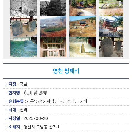
영천 청제비
지정
: 국보
한자명
: 永川 菁堤碑
유형분류
:기록유산 > 서각류 > 금석각류 > 비
시대
: 신라
지정일
: 2025-06-20
소재지
: 영천시 도남동 산7-1