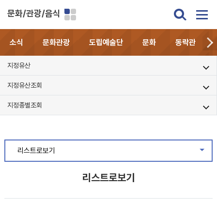
문화/관광/음식
소식
문화관광
도립예술단
문화
동락관
지정유산
지정유산조회
지정종별조회
리스트로보기
같은
리스트로보기