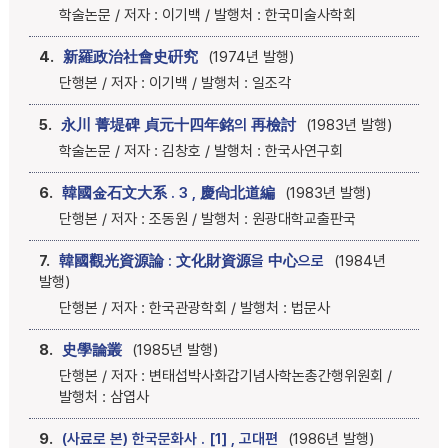
학술논문 / 저자 : 이기백 / 발행처 : 한국미술사학회
4.
新羅政治社會史硏究
(1974년 발행)
단행본 / 저자 : 이기백 / 발행처 : 일조각
5.
永川 菁堤碑 貞元十四年銘의 再檢討
(1983년 발행)
학술논문 / 저자 : 김창호 / 발행처 : 한국사연구회
6.
韓國金石文大系 . 3 , 慶尙北道編
(1983년 발행)
단행본 / 저자 : 조동원 / 발행처 : 원광대학교출판국
7.
韓國觀光資源論 : 文化財資源을 中心으로
(1984년
발행)
단행본 / 저자 : 한국관광학회 / 발행처 : 법문사
8.
史學論叢
(1985년 발행)
단행본 / 저자 : 변태섭박사화갑기념사학논총간행위원회 /
발행처 : 삼엽사
9.
(사료로 본) 한국문화사 . [1] , 고대편
(1986년 발행)