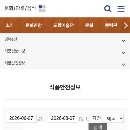
문화/관광/음식
소식
문화관광
도립예술단
문화
동락관
경북e맛
식품정보마당
식품안전정보
식품안전정보
기간
-