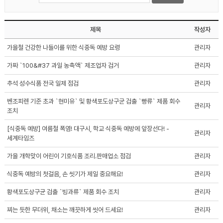
제목
작성자
가을철 건강한 나들이를 위한 식중독 예방 요령
관리자
가짜 `100&#37 과일 농축액` 제조업자 검거
관리자
추석 성수식품 전국 일제 점검
관리자
벤조피렌 기준 초과 `현미유` 및 황색포도상구균 검출 `빵류` 제품 회수
관리자
조치
[식중독 예방] 여름철 폭염! 대구시, 학교 식중독 예방에 앞장선다! -
관리자
세계타임즈
가을 개학맞이 어린이 기호식품 조리.판매업소 점검
관리자
식중독 예방의 첫걸음, 손 씻기가 제일 중요해요!
관리자
황색포도상구균 검출 `빙과류` 제품 회수 조치
관리자
찌는 듯한 무더위, 채소는 깨끗하게 씻어 드세요!
관리자