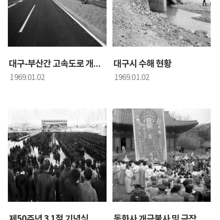
대구시 수해 현황
대구-부산간 고속도로 개통식
1969.01.02
1969.01.02
제50주년 3.1절 기념식
동화사 개금불사 및 극작교 준공