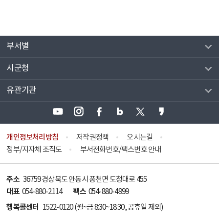
부서별
시군청
유관기관
개인정보처리방침
저작권정책
오시는길
정부/지자체 조직도
부서전화번호/팩스번호 안내
주소
36759 경상북도 안동시 풍천면 도청대로 455
대표
팩스
054-880-2114
054-880-4999
행복콜센터
1522-0120
(월~금 8:30~18:30, 공휴일 제외)