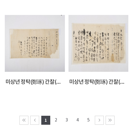
미상년 정탁(鄭琢) 간찰(簡札)
미상년 정탁(鄭琢) 간찰(簡札)
1
2
3
4
5