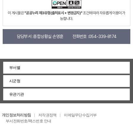
이 게시물은
"공공누리 제3유형(출처표시 + 변경금지)"
조건에 따라 자유롭게 이용이 가
능합니다.
담당부서 :
종합상황실 손영훈
전화번호 :
054-339-8174
부서별
시군청
유관기관
개인정보처리방침
저작권정책
이메일무단수집거부
부서전화번호/팩스번호 안내