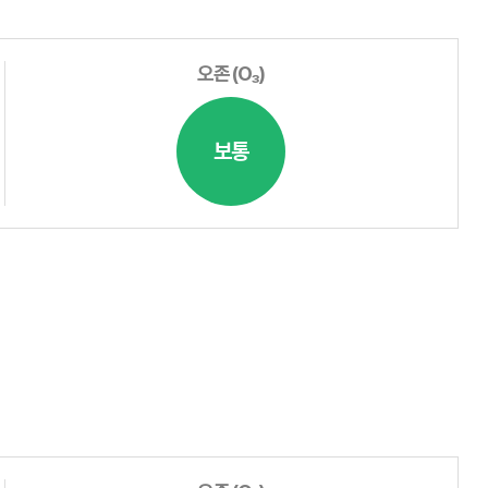
오존(O₃)
보통