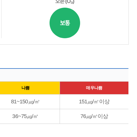
오존(O₃)
보통
나쁨
매우나쁨
81~150㎍/㎥
151㎍/㎥이상
36~75㎍/㎥
76㎍/㎥이상