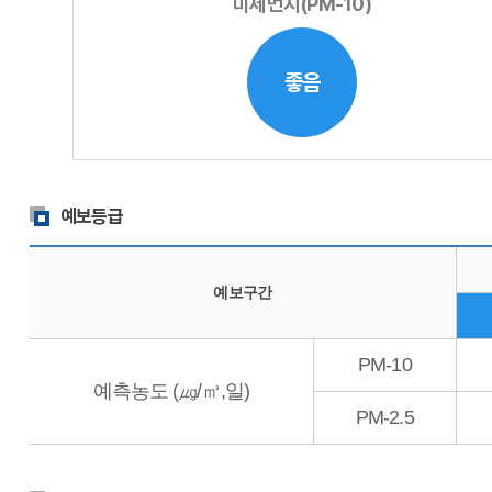
미세먼지(PM-10)
좋음
예보등급
예보구간
PM-10
예측농도 (㎍/㎥,일)
PM-2.5