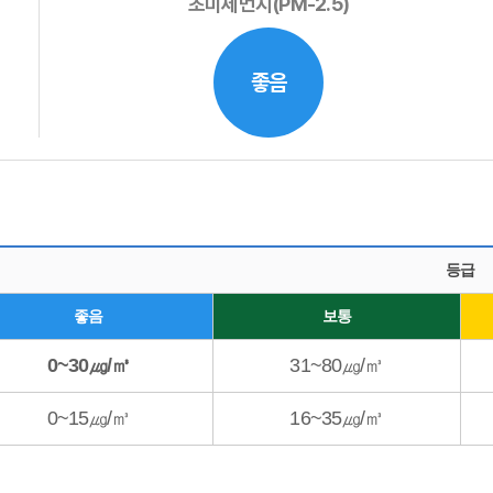
초미세먼지(PM-2.5)
좋음
등급
좋음
보통
0~30㎍/㎥
31~80㎍/㎥
0~15㎍/㎥
16~35㎍/㎥